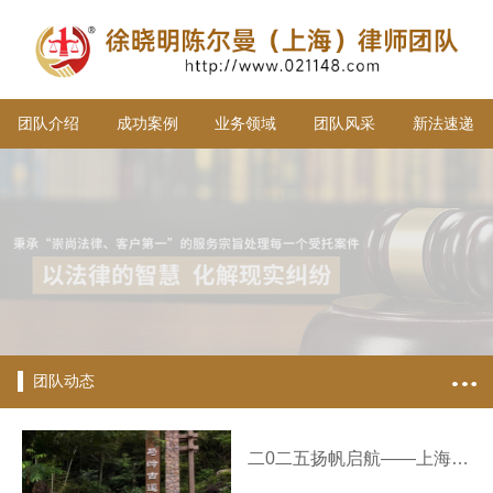
团队介绍
成功案例
业务领域
团队风采
新法速递
团队动态
二0二五扬帆启航——上海徐晓明陈尔曼律师团队新年贺词